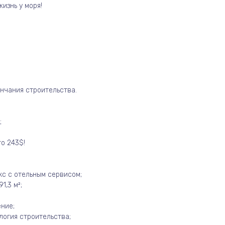
изнь у моря!
нчания строительства.
;
о 243$!
с с отельным сервисом;
1,3 м²;
ние;
логия строительства;