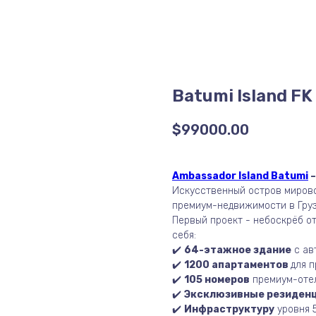
Batumi Island F
$
99000.00
Ambassador Island Batumi
–
Искусственный остров мирово
премиум-недвижимости в Груз
Первый проект - небоскрёб от
себя:
✔️
64-этажное здание
с ав
✔️
1200 апартаментов
для 
✔️
105 номеров
премиум-оте
✔️
Эксклюзивные резиден
✔️
Инфраструктуру
уровня 