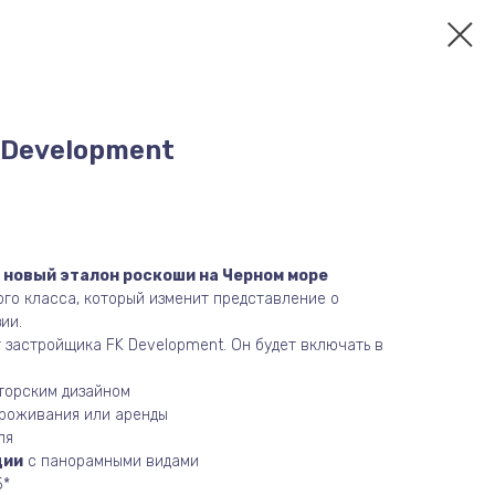
K Development
 новый эталон роскоши на Черном море
го класса, который изменит представление о
ии.
 застройщика FK Development. Он будет включать в
торским дизайном
проживания или аренды
ля
ции
с панорамными видами
5*