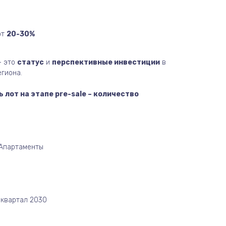
от
20-30%
– это
статус
и
перспективные инвестиции
в
гиона.
ь лот на этапе pre-sale – количество
/Апартаменты
 квартал 2030