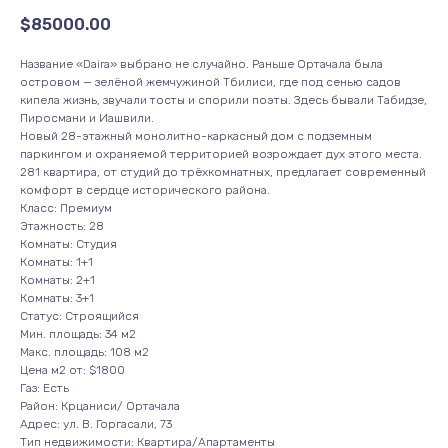
$
85000.00
Название «Daira» выбрано не случайно. Раньше Ортачала была
островом — зелёной жемчужиной Тбилиси, где под сенью садов
кипела жизнь, звучали тосты и спорили поэты. Здесь бывали Табидзе,
Пиросмани и Иашвили.
Новый 28-этажный монолитно-каркасный дом с подземным
паркингом и охраняемой территорией возрождает дух этого места.
281 квартира, от студий до трёхкомнатных, предлагает современный
комфорт в сердце исторического района.
Класс: Премиум
Этажность: 28
Комнаты: Студия
Комнаты: 1+1
Комнаты: 2+1
Комнаты: 3+1
Статус: Строящийся
Мин. площадь: 34 м2
Макс. площадь: 108 м2
Цена м2 от: $1800
Газ: Есть
Район: Крцаниси/ Ортачала
Адрес: ул. В. Горгасали, 73
Тип недвижимости: Квартира/Апартаменты