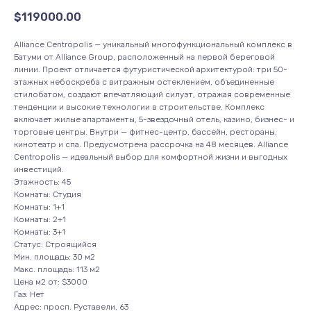
$
119000.00
Alliance Centropolis — уникальный многофункциональный комплекс в
Батуми от Alliance Group, расположенный на первой береговой
линии. Проект отличается футуристической архитектурой: три 50-
этажных небоскреба с витражным остеклением, объединенные
стилобатом, создают впечатляющий силуэт, отражая современные
тенденции и высокие технологии в строительстве. Комплекс
включает жилые апартаменты, 5-звездочный отель, казино, бизнес- и
торговые центры. Внутри — фитнес-центр, бассейн, рестораны,
кинотеатр и спа. Предусмотрена рассрочка на 48 месяцев. Alliance
Centropolis — идеальный выбор для комфортной жизни и выгодных
инвестиций.
Этажность: 45
Комнаты: Студия
Комнаты: 1+1
Комнаты: 2+1
Комнаты: 3+1
Статус: Строящийся
Мин. площадь: 30 м2
Макс. площадь: 113 м2
Цена м2 от: $3000
Газ: Нет
Адрес: просп. Руставели, 63