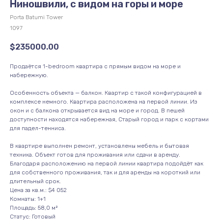
Ниношвили, с видом на горы и море
Porta Batumi Tower
1097
$
235000.00
Продаётся 1-bedroom квартира с прямым видом на море и
набережную.
Особенность объекта — балкон. Квартир с такой конфигурацией в
комплексе немного. Квартира расположена на первой линии. Из
окон и с балкона открывается вид на море и город. В пешей
доступности находятся набережная, Старый город и парк с кортами
для падел-тенниса.
В квартире выполнен ремонт, установлены мебель и бытовая
техника. Объект готов для проживания или сдачи в аренду.
Благодаря расположению на первой линии квартира подойдёт как
для собственного проживания, так и для аренды на короткий или
длительный срок.
Цена за кв.м.: $4 052
Комнаты: 1+1
Площадь: 58,0 м²
Статус: Готовый