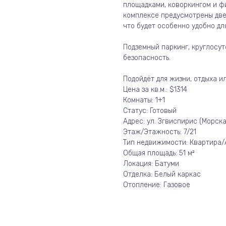
площадками, коворкингом и ф
комплексе предусмотрены две
что будет особенно удобно для
Подземный паркинг, круглосу
безопасность.
Подойдёт для жизни, отдыха ил
Цена за кв.м.: $1314
Комнаты: 1+1
Статус: Готовый
Адрес: ул. Згвиспирис (Морска
Этаж/Этажность: 7/21
Тип недвижимости: Квартира
Общая площадь: 51 м²
Локация: Батуми
Отделка: Белый каркас
Отопление: Газовое