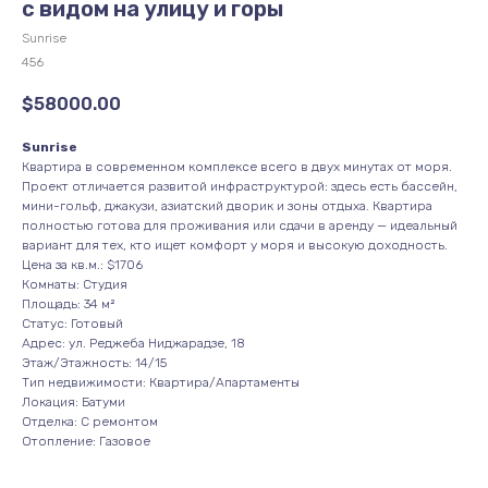
с видом на улицу и горы
Sunrise
456
$
58000.00
Sunrise
Квартира в современном комплексе всего в двух минутах от моря.
Проект отличается развитой инфраструктурой: здесь есть бассейн,
мини-гольф, джакузи, азиатский дворик и зоны отдыха. Квартира
полностью готова для проживания или сдачи в аренду — идеальный
вариант для тех, кто ищет комфорт у моря и высокую доходность.
Цена за кв.м.: $1706
Комнаты: Студия
Площадь: 34 м²
Статус: Готовый
Адрес: ул. Реджеба Ниджарадзе, 18
Этаж/Этажность: 14/15
Тип недвижимости: Квартира/Апартаменты
Локация: Батуми
Отделка: С ремонтом
Отопление: Газовое