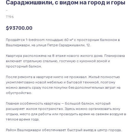
Сараджишвили, с видом на город и горы
-
Т196
$
93700.00
Продаётся 1-bedroom площадью 60 м² с просторным балконом в
Вашлиджвари, на улице Петре Сараджишвили, 12.
Квартира расположена на 8 этаже нового жилого дома. Планировка
включает отдельную спальню, гостиную с кухонной зоной и
просторный балкон.
После ремонта в квартире никто не проживал. Жильё полностью
укомплектовано новой мебелью и бытовой техникой, поэтому
можно заехать сразу после покупки без дополнительных затрат на
обустройство.
Главная особенность квартиры — большой балкон, который
расширяет жилое пространство. Здесь можно организовать зону
отдыха, место для работы или проводить время на свежем воздухе в
тёплое время года.
Район Вашлиджвари обеспечивает быстрый выезд в центр города.