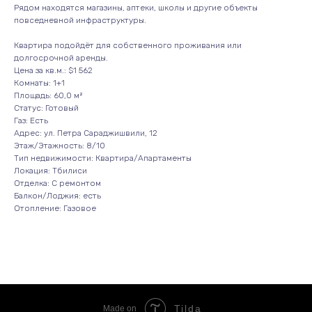
Рядом находятся магазины, аптеки, школы и другие объекты
повседневной инфраструктуры.
Квартира подойдёт для собственного проживания или
долгосрочной аренды.
Цена за кв.м.: $1 562
Комнаты: 1+1
Площадь: 60,0 м²
Статус: Готовый
Газ: Есть
Адрес: ул. Петра Сараджишвили, 12
Этаж/Этажность: 8/10
Тип недвижимости: Квартира/Апартаменты
Локация: Тбилиси
Отделка: С ремонтом
Балкон/Лоджия: есть
Отопление: Газовое
Tilda
Made on