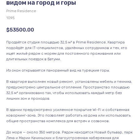
видом на город и горы
Prime Residence
1095
$
53500.00
Продаётся студия площадью 32,5 м² в Prime Residence. Квартира
подойдёт для IT-специалистов, удалённых сотрудников и тех, кто
ищет жильё рядом с морем для постоянного проживания или
длительных поездок в Батуми.
Из окон открывается панорамный вид на турецкие горы.
В квартире выполнен новый ремонт, установлены мебель и техника,
предусмотрено центральное отопление. Пространство площадью
32,5 м² организовано так, чтобы использовать каждый метр без
лишних зон и проходов.
В здании предусмотрено усиленное покрытие Wi-Fi и собственная
коворкинг-зона. Это позволяет работать из дома или использовать
общие пространства комплекса для встреч и созвонов.
До моря — около 350 метров. Рядом находятся Новый бульвар, парк
Леха и Марии Качиньских и благоустроенная набережная для