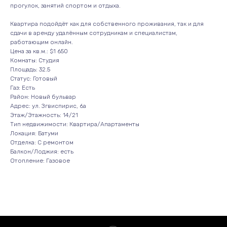
прогулок, занятий спортом и отдыха.
Квартира подойдёт как для собственного проживания, так и для
сдачи в аренду удалённым сотрудникам и специалистам,
работающим онлайн.
Цена за кв.м.: $1 650
Комнаты: Студия
Площадь: 32.5
Статус: Готовый
Газ: Есть
Район: Новый бульвар
Адрес: ул. Згвиспирис, 6а
Этаж/Этажность: 14/21
Тип недвижимости: Квартира/Апартаменты
Локация: Батуми
Отделка: С ремонтом
Балкон/Лоджия: есть
Отопление: Газовое