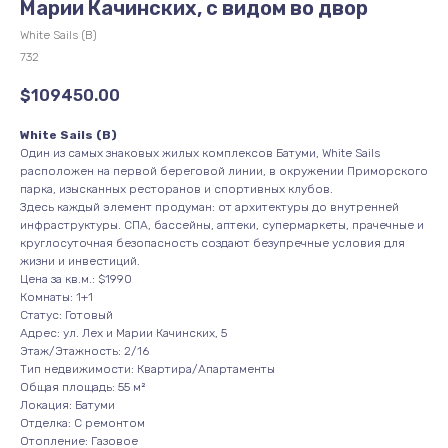
Марии Качинских, с видом во двор
White Sails (B)
732
$
109450.00
White Sails (B)
Один из самых знаковых жилых комплексов Батуми, White Sails
расположен на первой береговой линии, в окружении Приморского
парка, изысканных ресторанов и спортивных клубов.
Здесь каждый элемент продуман: от архитектуры до внутренней
инфраструктуры. СПА, бассейны, аптеки, супермаркеты, прачечные и
круглосуточная безопасность создают безупречные условия для
жизни и инвестиций.
Цена за кв.м.: $1990
Комнаты: 1+1
Статус: Готовый
Адрес: ул. Лех и Марии Качинских, 5
Этаж/Этажность: 2/16
Тип недвижимости: Квартира/Апартаменты
Общая площадь: 55 м²
Локация: Батуми
Отделка: С ремонтом
Отопление: Газовое