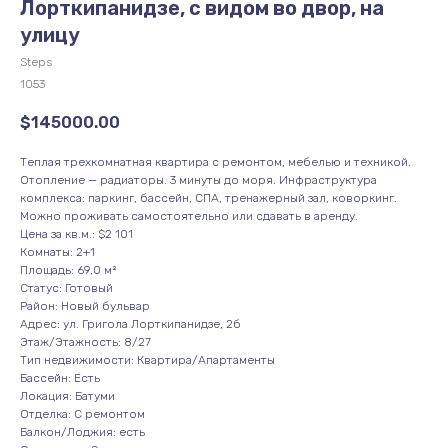
Лорткипанидзе, с видом во двор, на
улицу
Steps
1053
$
145000.00
Теплая трехкомнатная квартира с ремонтом, мебелью и техникой.
Отопление — радиаторы. 3 минуты до моря. Инфраструктура
комплекса: паркинг, бассейн, СПА, тренажерный зал, коворкинг.
Можно проживать самостоятельно или сдавать в аренду.
Цена за кв.м.: $2 101
Комнаты: 2+1
Площадь: 69,0 м²
Статус: Готовый
Район: Новый бульвар
Адрес: ул. Григола Лорткипанидзе, 2б
Этаж/Этажность: 8/27
Тип недвижимости: Квартира/Апартаменты
Бассейн: Есть
Локация: Батуми
Отделка: С ремонтом
Балкон/Лоджия: есть