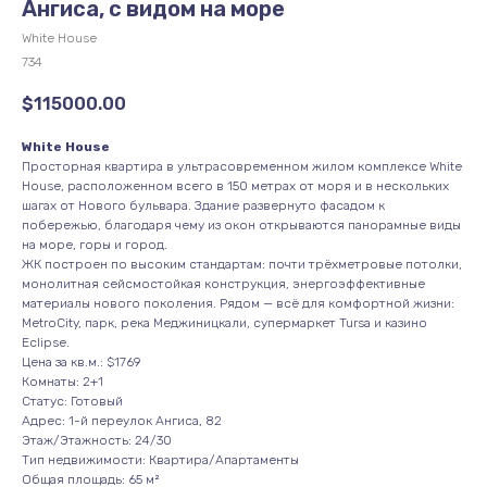
Ангиса, с видом на море
White House
734
$
115000.00
White House
Просторная квартира в ультрасовременном жилом комплексе White
House, расположенном всего в 150 метрах от моря и в нескольких
шагах от Нового бульвара. Здание развернуто фасадом к
побережью, благодаря чему из окон открываются панорамные виды
на море, горы и город.
ЖК построен по высоким стандартам: почти трёхметровые потолки,
монолитная сейсмостойкая конструкция, энергоэффективные
материалы нового поколения. Рядом — всё для комфортной жизни:
MetroCity, парк, река Меджиницкали, супермаркет Tursa и казино
Eclipse.
Цена за кв.м.: $1769
Комнаты: 2+1
Статус: Готовый
Адрес: 1-й переулок Ангиса, 82
Этаж/Этажность: 24/30
Тип недвижимости: Квартира/Апартаменты
Общая площадь: 65 м²