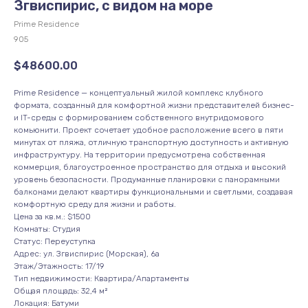
Згвиспирис, с видом на море
Prime Residence
905
$
48600.00
Prime Residence — концептуальный жилой комплекс клубного
формата, созданный для комфортной жизни представителей бизнес-
и IT-среды с формированием собственного внутридомового
комьюнити. Проект сочетает удобное расположение всего в пяти
минутах от пляжа, отличную транспортную доступность и активную
инфраструктуру. На территории предусмотрена собственная
коммерция, благоустроенное пространство для отдыха и высокий
уровень безопасности. Продуманные планировки с панорамными
балконами делают квартиры функциональными и светлыми, создавая
комфортную среду для жизни и работы.
Цена за кв.м.: $1500
Комнаты: Студия
Статус: Переуступка
Адрес: ул. Згвиспирис (Морская), 6а
Этаж/Этажность: 17/19
Тип недвижимости: Квартира/Апартаменты
Общая площадь: 32,4 м²
Локация: Батуми