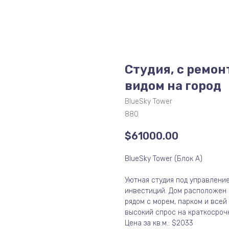
Студия, с ремонт
видом на город
BlueSky Tower
880
$
61000.00
BlueSky Tower (Блок А)
Уютная студия под управлени
инвестиций. Дом расположен 
рядом с морем, парком и все
высокий спрос на краткосроч
Цена за кв.м.: $2033