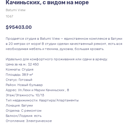
Качиньских, с видом на море
Batumi View
1067
$
95403.00
Продается студия в Batumi View — единственном комплексе в Батуми
в 20 метрах от моря! В студии сделан качественный ремонт, есть вся
необходимая мебель и техника, духовка, большая кровать.
Идеально для комфортного проживания или сдачи в аренду.
Цена за кв.м.: $2 450
Комнаты: Студия
Площадь: 38,9 м²
Статус: Готовый
Район: Новый бульвар
Адрес: Ул.Лехи и Марии Качиньских , 8
Этаж/Этажность: 10/13
Тип недвижимости: Квартира/Апартаменты
Локация: Батуми
Отделка: С ремонтом
Балкон/Лоджия: есть
Отопление: Электрическое