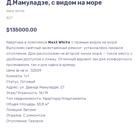
Д.Мамуладзе, с видом на море
Next White
827
$
135000.00
Квартира в комплексе
Next White
с прямым видом на море.
Выполнен светлый качественный ремонт, установлено газовое
отопление. Дом расположен на второй линии моря — тихое место с
удобным доступом к пляжу. Отличный вариант как для комфортного
проживания, так и для сдачи в аренду.
Цена за кв.м.: $2509
Комнаты: 1+1
Статус: Готовый
Адрес: ул. Давида Мамуладзе, 27
Этаж/Этажность: 14/19
Тип недвижимости: Квартира/Апартаменты
Общая площадь: 53,8 м²
Локация: Батуми
Отделка: С ремонтом
Отопление: Газовое