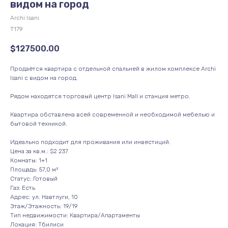
видом на город
Archi Isani
Т179
$
127500.00
Продаётся квартира с отдельной спальней в жилом комплексе Archi
Isani с видом на город.
Рядом находятся торговый центр Isani Mall и станция метро.
Квартира обставлена всей современной и необходимой мебелью и
бытовой техникой.
Идеально подходит для проживания или инвестиций.
Цена за кв.м.: $2 237
Комнаты: 1+1
Площадь: 57,0 м²
Статус: Готовый
Газ: Есть
Адрес: ул. Навтлуги, 10
Этаж/Этажность: 19/19
Тип недвижимости: Квартира/Апартаменты
Локация: Тбилиси