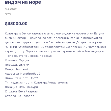
видом на море
A.Sector
1019
$
38000.00
Квартира в белом каркасе с шикарным видом на море и огни Батуми
в ЖК А.Сектор. В комплексе есть подземный паркинг, планируется
детская площадка во дворе и бассейн на крыше. До центра города
10-15 минут общественным транспортом. До пляжа 5-7 минут пешком
через дорогу. Одна из главных причин перезда в район Махинджаури
— спокойствие и свежий воздух!
Комнаты: Студия
Площадь: 26,4 м²
Статус: Готовый
Адрес: ул. Мегаброба , 2
Этаж/Этажность: 13/19
Тип недвижимости: Квартира/Апартаменты
Локация: Махинджаури
Отделка: Белый каркас
Отопление: Газовое