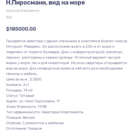
Н.Пиросмани, вид на море
Intourist Residence
967
$
185000.00
Продается квартира с двумя спальнями в комплексе бизнес-класса
Интурист Резиденс. Он расположен всего в 200 м от моря и
недалеко от Нового бульвара. Дом с инфраструктурой: ресепшн,
паркинг, рестораны и сервис аренды. Отличный вариант как для
жизни у моря, так и для инвестиций. Из окон квартиры открывается
вид на море. Для комфортной жизни в ней есть вся необходимая
техника и мебель.
Цена за кв.м.: $ 2500
Комнаты: 2+1
Площадь: 74 м2
Статус: Готовый
Адрес: ул. Нико Пиросмани, 17
Этаж/Этажность: 17/38
Тип недвижимости: Квартира/Апартаменты
Локация: Батуми
Отделка: С ремонтом и мебелью
Отопление: Газовое