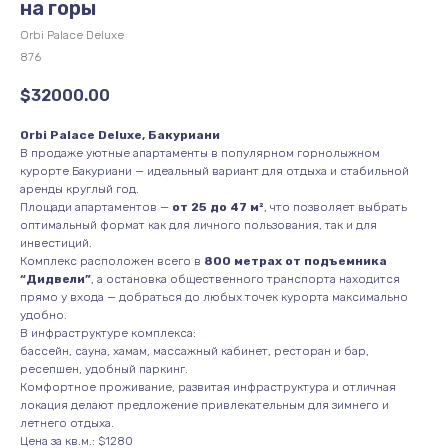
на горы
Orbi Palace Deluxe
876
$
32000.00
Orbi Palace Deluxe, Бакуриани
В продаже уютные апартаменты в популярном горнолыжном
курорте Бакуриани — идеальный вариант для отдыха и стабильной
аренды круглый год.
Площади апартаментов —
от 25 до 47 м²
, что позволяет выбрать
оптимальный формат как для личного пользования, так и для
инвестиций.
Комплекс расположен всего в
800 метрах от подъемника
“Дидвели”
, а остановка общественного транспорта находится
прямо у входа — добраться до любых точек курорта максимально
удобно.
В инфраструктуре комплекса:
бассейн, сауна, хамам, массажный кабинет, ресторан и бар,
ресепшен, удобный паркинг.
Комфортное проживание, развитая инфраструктура и отличная
локация делают предложение привлекательным для зимнего и
летнего отдыха.
Цена за кв.м.: $1280