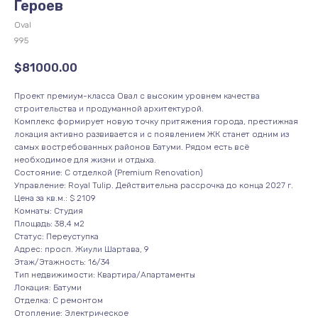
Героев
Oval
995
$
81000.00
Проект премиум-класса Овал с высоким уровнем качества
строительства и продуманной архитектурой.
Комплекс формирует новую точку притяжения города, престижная
локация активно развивается и с появлением ЖК станет одним из
самых востребованных районов Батуми. Рядом есть всё
необходимое для жизни и отдыха.
Состояние: С отделкой (Premium Renovation)
Управление: Royal Tulip. Действительна рассрочка до конца 2027 г.
Цена за кв.м.: $ 2109
Комнаты: Студия
Площадь: 38,4 м2
Статус: Переуступка
Адрес: просп. Жиули Шартава, 9
Этаж/Этажность: 16/34
Тип недвижимости: Квартира/Апартаменты
Локация: Батуми
Отделка: С ремонтом
Отопление: Электрическое