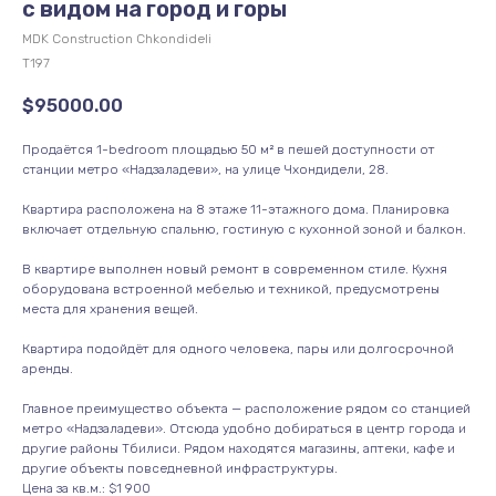
с видом на город и горы
MDK Construction Chkondideli
Т197
$
95000.00
Продаётся 1-bedroom площадью 50 м² в пешей доступности от
станции метро «Надзаладеви», на улице Чхондидели, 28.
Квартира расположена на 8 этаже 11-этажного дома. Планировка
включает отдельную спальню, гостиную с кухонной зоной и балкон.
В квартире выполнен новый ремонт в современном стиле. Кухня
оборудована встроенной мебелью и техникой, предусмотрены
места для хранения вещей.
Квартира подойдёт для одного человека, пары или долгосрочной
аренды.
Главное преимущество объекта — расположение рядом со станцией
метро «Надзаладеви». Отсюда удобно добираться в центр города и
другие районы Тбилиси. Рядом находятся магазины, аптеки, кафе и
другие объекты повседневной инфраструктуры.
Цена за кв.м.: $1 900