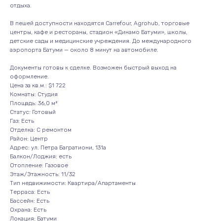
отдыха.
В пешей доступности находятся Carrefour, Agrohub, торговые
центры, кафе и рестораны, стадион «Динамо Батуми», школы,
детские сады и медицинские учреждения. До международного
аэропорта Батуми — около 8 минут на автомобиле.
Документы готовы к сделке. Возможен быстрый выход на
оформление.
Цена за кв.м.: $1 722
Комнаты: Студия
Площадь: 36,0 м²
Статус: Готовый
Газ: Есть
Отделка: С ремонтом
Район: Центр
Адрес: ул. Петра Багратиони, 131а
Балкон/Лоджия: есть
Отопление: Газовое
Этаж/Этажность: 11/32
Тип недвижимости: Квартира/Апартаменты
Терраса: Есть
Бассейн: Есть
Охрана: Есть
Локация: Батуми