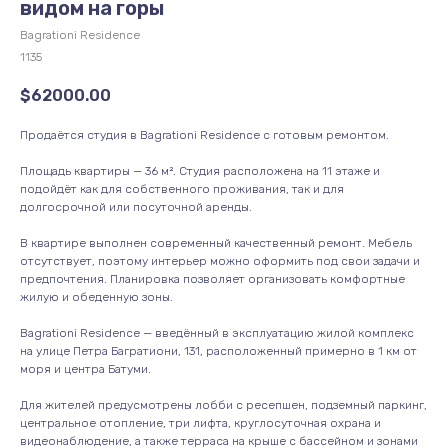
видом на горы
Bagrationi Residence
1135
$
62000.00
Продаётся студия в Bagrationi Residence с готовым ремонтом.
Площадь квартиры — 36 м². Студия расположена на 11 этаже и
подойдёт как для собственного проживания, так и для
долгосрочной или посуточной аренды.
В квартире выполнен современный качественный ремонт. Мебель
отсутствует, поэтому интерьер можно оформить под свои задачи и
предпочтения. Планировка позволяет организовать комфортные
жилую и обеденную зоны.
Bagrationi Residence — введённый в эксплуатацию жилой комплекс
на улице Петра Багратиони, 131, расположенный примерно в 1 км от
моря и центра Батуми.
Для жителей предусмотрены лобби с ресепшен, подземный паркинг,
центральное отопление, три лифта, круглосуточная охрана и
видеонаблюдение, а также терраса на крыше с бассейном и зонами