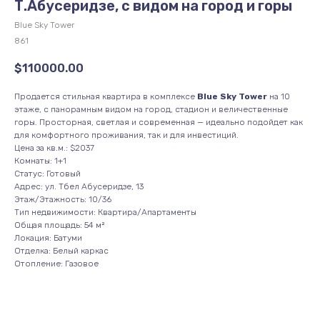
Т.Абусеридзе, с видом на город и горы
Blue Sky Tower
861
$
110000.00
Продается стильная квартира в комплексе
Blue Sky Tower
на 10
этаже, с панорамным видом на город, стадион и величественные
горы. Просторная, светлая и современная — идеально подойдет как
для комфортного проживания, так и для инвестиций.
Цена за кв.м.: $2037
Комнаты: 1+1
Статус: Готовый
Адрес: ул. Тбел Абусеридзе, 13
Этаж/Этажность: 10/36
Тип недвижимости: Квартира/Апартаменты
Общая площадь: 54 м²
Локация: Батуми
Отделка: Белый каркас
Отопление: Газовое