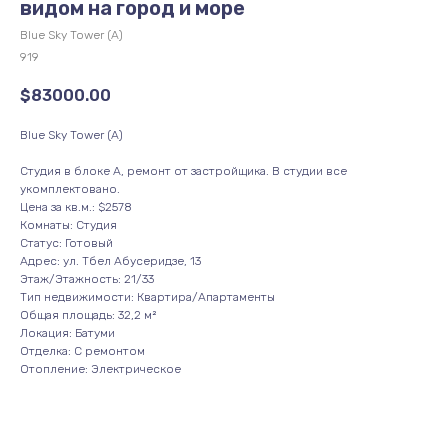
видом на город и море
Blue Sky Tower (А)
919
$
83000.00
Blue Sky Tower (А)
Студия в блоке А, ремонт от застройщика. В студии все
укомплектовано.
Цена за кв.м.: $2578
Комнаты: Студия
Статус: Готовый
Адрес: ул. Тбел Абусеридзе, 13
Этаж/Этажность: 21/33
Тип недвижимости: Квартира/Апартаменты
Общая площадь: 32,2 м²
Локация: Батуми
Отделка: С ремонтом
Отопление: Электрическое