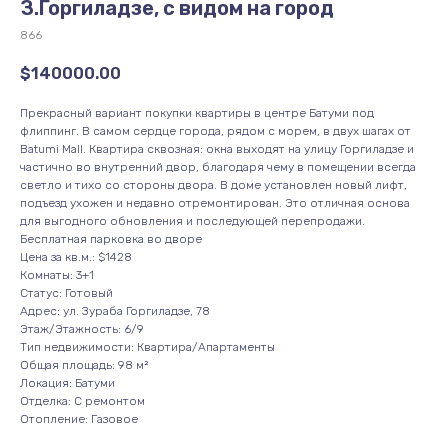
З.Горгиладзе, с видом на город
866
$
140000.00
Прекрасный вариант покупки квартиры в центре Батуми под
флиппинг. В самом сердце города, рядом с морем, в двух шагах от
Batumi Mall. Квартира сквозная: окна выходят на улицу Горгиладзе и
частично во внутренний двор, благодаря чему в помещении всегда
светло и тихо со стороны двора. В доме установлен новый лифт,
подъезд ухожен и недавно отремонтирован. Это отличная основа
для выгодного обновления и последующей перепродажи.
Бесплатная парковка во дворе
Цена за кв.м.: $1428
Комнаты: 3+1
Статус: Готовый
Адрес: ул. Зураба Горгиладзе, 78
Этаж/Этажность: 6/9
Тип недвижимости: Квартира/Апартаменты
Общая площадь: 98 м²
Локация: Батуми
Отделка: С ремонтом
Отопление: Газовое