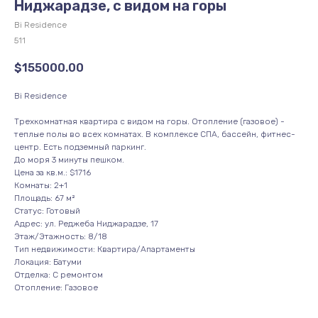
Ниджарадзе, с видом на горы
Bi Residence
511
$
155000.00
Bi Residence
Трехкомнатная квартира с видом на горы. Отопление (газовое) -
теплые полы во всех комнатах. В комплексе СПА, бассейн, фитнес-
центр. Есть подземный паркинг.
До моря 3 минуты пешком.
Цена за кв.м.: $1716
Комнаты: 2+1
Площадь: 67 м²
Статус: Готовый
Адрес: ул. Реджеба Ниджарадзе, 17
Этаж/Этажность: 8/18
Тип недвижимости: Квартира/Апартаменты
Локация: Батуми
Отделка: С ремонтом
Отопление: Газовое