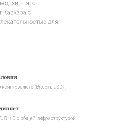
дердзи — это
 Кавказа с
лекательностью для
словия
 криптовалюте (Bitcoin, USDT)
диняет
А, В и С с общей инфраструктурой