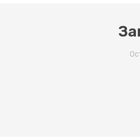
За
Ос