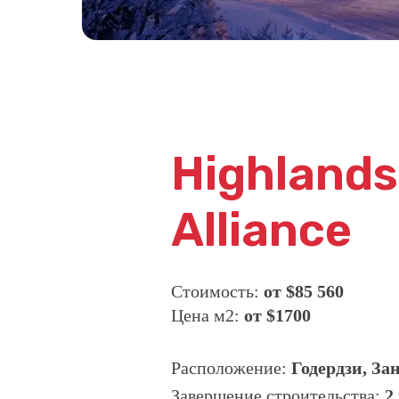
Highlands
Alliance
Стоимость:
от
$85 560
Цена м2:
от
$1700
Расположение:
Г
одердзи, За
Завершение строительства:
2