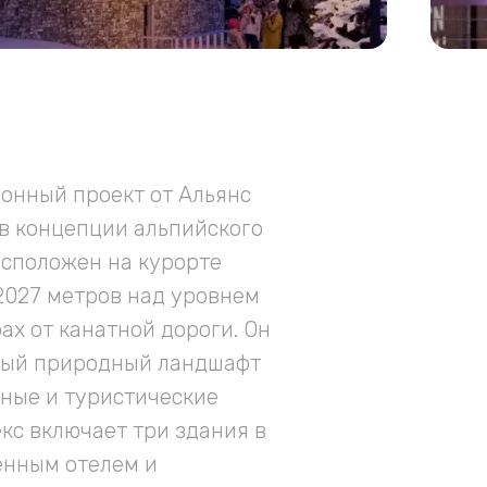
онный проект от Альянс
в концепции альпийского
асположен на курорте
 2027 метров над уровнем
рах от канатной дороги. Он
ный природный ландшафт
ные и туристические
кс включает три здания в
енным отелем и