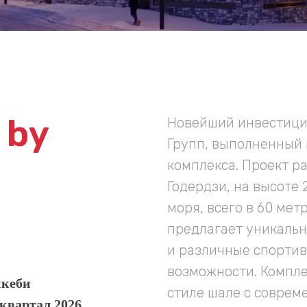
 by
Новейший инвестици
Групп, выполненный 
комплекса. Проект р
Годердзи, на высоте
моря, всего в 60 мет
предлагает уникаль
и различные спортив
возможности. Компле
нкеби
стиле шале с соврем
 квартал 2026